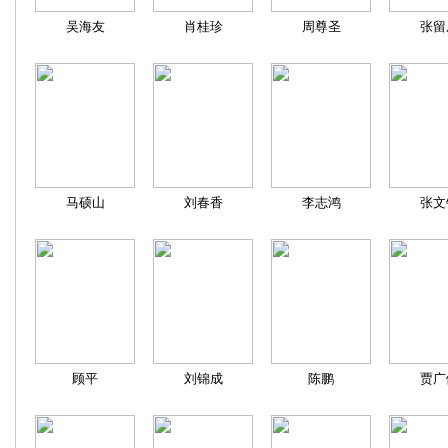
吴海友
肖桂珍
周尊圣
张留
马硕山
刘春香
李志鸿
张文
顾平
刘锦成
陈鹏
贾广