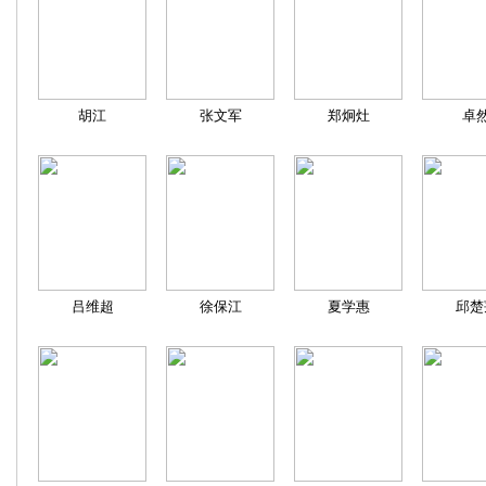
胡江
张文军
郑炯灶
卓
吕维超
徐保江
夏学惠
邱楚