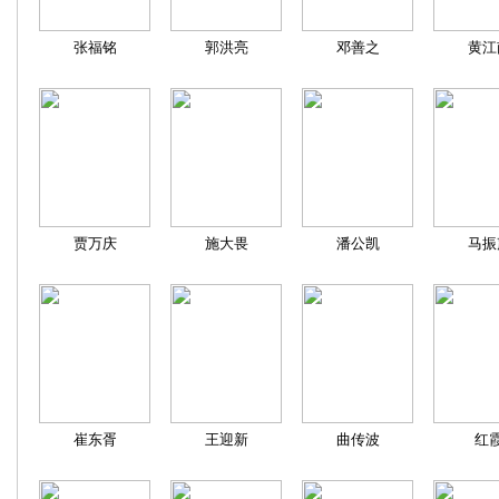
张福铭
郭洪亮
邓善之
黄江
贾万庆
施大畏
潘公凯
马振
崔东胥
王迎新
曲传波
红