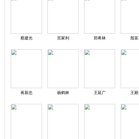
蔡建光
宫家利
郑希林
殷富
蒋新忠
杨鹤林
王延广
王殿