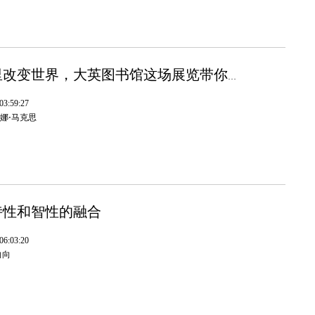
在阅览室里改变世界，大英图书馆这场展览带你重新发现卡尔•马克思
3:59:27
娜⋅马克思
诗性和智性的融合
6:03:20
向向