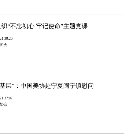
织“不忘初心 牢记使命”主题党课
1:39:26
协会
下基层”：中国美协赴宁夏闽宁镇慰问
1:37:07
协会