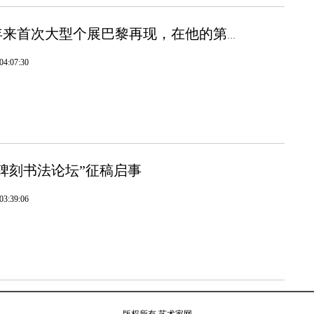
赵无极15年来首次大型个展巴黎再现，在他的第二故乡进入“无言的空间”
4:07:30
碑刻书法论坛”征稿启事
3:39:06