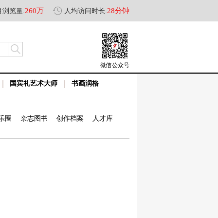
260万
28分钟
月浏览量:
人均访问时长:
微信公众号
国宾礼艺术大师
书画润格
乐圈
杂志图书
创作档案
人才库