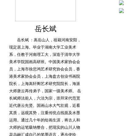
岳长斌
岳长斌 ：嵩岳山人，祖籍河南安阳，
现定居上海。毕业于湖南大学工业美术
系，任教于河南理工大，深造于清华大学
美术学院国画高研班。中国美术家协会会
员，上海市徐悲鸿艺术研究协会会员，香
港美术家协会会员，上海盘古创业书画院
院长，上海嵩轩阁艺术研究院院长，海派
大师唐云再传弟子，国家一级美术师。 岳
长斌师法前人，六法为宗，崇拜宋代范宽
近代唐云先贤。国画山水大气壮观，近看
其质，远观其势，注重传统点线面及水墨
运用。通过几十年的绘画生涯，将古人和
大师的运笔吸纳整合，把现实的山川人物
花乌融汇成自己的笔墨语言，逐步使绘