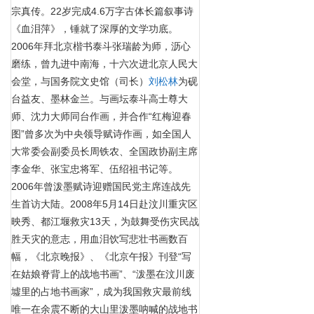
宗真传。22岁完成4.6万字古体长篇叙事诗
《血泪萍》，锤就了深厚的文学功底。
2006年拜北京楷书泰斗张瑞龄为师，沥心
磨练，曾九进中南海，十六次进北京人民大
会堂，与国务院文史馆（司长）
刘松林
为砚
台益友、墨林金兰。与画坛泰斗高士尊大
师、沈力大师同台作画，并合作
“红梅迎春
图”曾多次为中央领导赋诗作画，如全国人
大常委会副委员长周铁农、全国政协副主席
李金华、张宝忠将军、伍绍祖书记等。
2006年曾泼墨赋诗迎赠国民党主席连战先
生首访大陆。2008年5月14日赴汶川重灾区
映秀、都江堰救灾13天，为鼓舞受伤灾民战
胜天灾的意志，用血泪饮写悲壮书画数百
幅，《北京晚报》、《北京午报》刊登“写
在姑娘脊背上的战地书画”、“泼墨在汶川废
墟里的占地书画家”，成为我国救灾最前线
唯一在余震不断的大山里泼墨呐喊的战地书