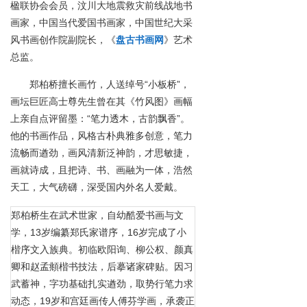
楹联协会会员，汶川大地震救灾前线战地书
画家，中国当代爱国书画家，中国世纪大采
风书画创作院副院长，《
盘古书画网
》艺术
总监。
郑柏桥擅长画竹，人送绰号
“小板桥”，
画坛巨匠高士尊先生曾在其《竹风图》画幅
上亲自点评留墨：“笔力透木，古韵飘香”。
他的书画作品，风格古朴典雅多创意，笔力
流畅而遒劲，画风清新泛神韵，才思敏捷，
画就诗成，且把诗、书、画融为一体，浩然
天工，大气磅礴，深受国内外名人爱戴。
郑柏桥生在武术世家，自幼酷爱书画与文
学，
13岁编纂郑氏家谱序，16岁完成了小
楷序文入族典。初临欧阳询、柳公权、颜真
卿和赵孟頫楷书技法，后摹诸家碑贴。因习
武蓄神，字功基础扎实遒劲，取势行笔力求
动态，19岁和宫廷画传人傅芬学画，承袭正